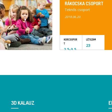
RÁKOCSKA CSOPORT
Teknős csoport
2018.06.20.
KORCSOPOR
LÉTSZÁM
T
23
2,5-3,5
3D KALAUZ
E