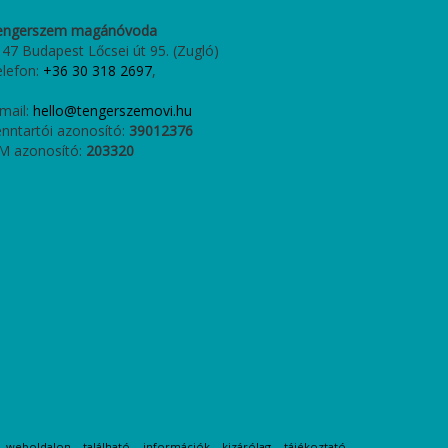
engerszem magánóvoda
47 Budapest Lőcsei út 95. (Zugló)
elefon:
+36 30 318 2697
,
mail:
hello@tengerszemovi.hu
nntartói azonosító:
39012376
M azonosító:
203320
weboldalon található információk kizárólag tájékoztató