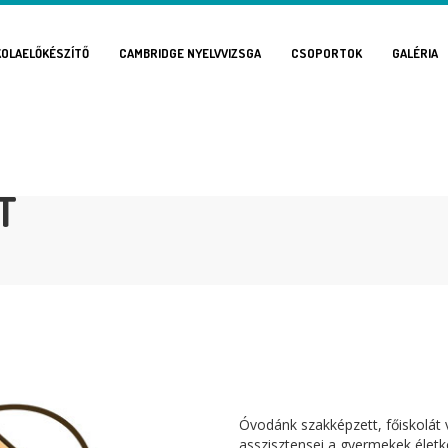
KOLAELŐKÉSZÍTŐ
CAMBRIDGE NYELVVIZSGA
CSOPORTOK
GALÉRIA
T
Óvodánk szakképzett, főiskolát
asszisztensei a gyermekek életk