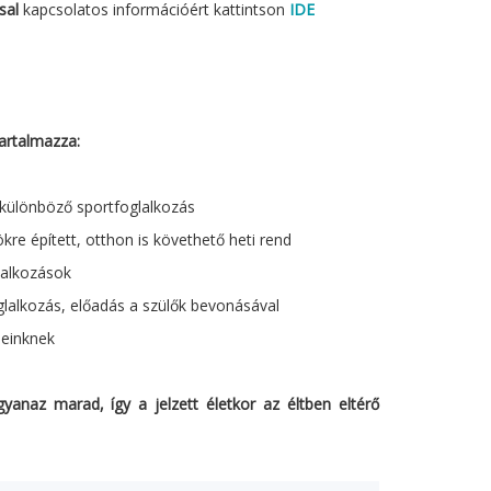
sal
kapcsolatos információért kattintson
IDE
artalmazza:
különböző sportfoglalkozás
re épített, otthon is követhető heti rend
lalkozások
glalkozás, előadás a szülők bevonásával
seinknek
yanaz marad, így a jelzett életkor az éltben eltérő