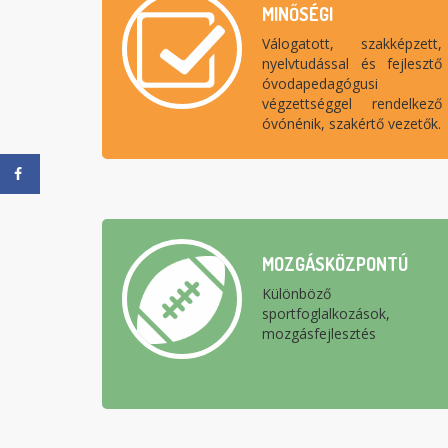
MINŐSÉGI
Válogatott, szakképzett,
nyelvtudással és fejlesztő
óvodapedagógusi
végzettséggel rendelkező
óvónénik, szakértő vezetők.
MOZGÁSKÖZPONTÚ
Különböző
sportfoglalkozások,
mozgásfejlesztés