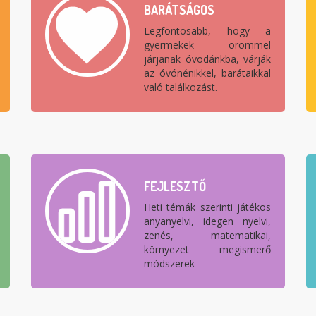
BARÁTSÁGOS
Legfontosabb, hogy a
gyermekek örömmel
járjanak óvodánkba, várják
az óvónénikkel, barátaikkal
való találkozást.
FEJLESZTŐ
Heti témák szerinti játékos
anyanyelvi, idegen nyelvi,
zenés, matematikai,
környezet megismerő
módszerek