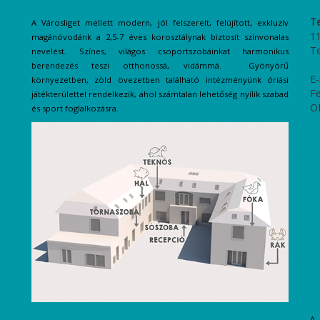
T
A Városliget mellett modern, jól felszerelt, felújított, exkluzív
11
magánóvodánk a 2,5-7 éves korosztálynak biztosít színvonalas
T
nevelést. Színes, világos csoportszobáinkat harmonikus
berendezés teszi otthonossá, vidámmá. Gyönyörű
E-
környezetben, zöld övezetben található intézményünk óriási
Fe
játékterülettel rendelkezik, ahol számtalan lehetőség nyílik szabad
O
és sport foglalkozásra.
A 