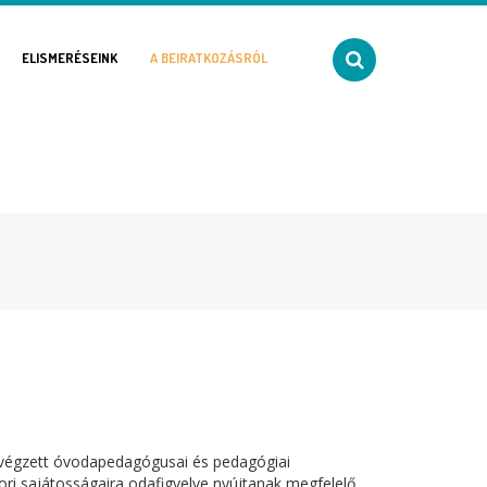
ELISMERÉSEINK
A BEIRATKOZÁSRÓL
 végzett óvodapedagógusai és pedagógiai
ori sajátosságaira odafigyelve nyújtanak megfelelő