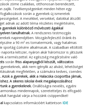
kozások zöme családias, otthonosan berendezett,
n zajlik. Tevékenységeinket minden héten egy
 foglalkozások során a gyerekek új ismeretek
épességeiket. A mesékkel, versekkel, dalokkal átszőtt
get adnak az adott téma részletes megértésére,
a gyerekek különböző művészeti ágakkal
yelven tanulhatnak.
A rendszeres testmozgás
yerekek napirendjében. Mozgásfejlesztő óráink és
helyszíne a 90 m²-es tornatermünk, vagy hatalmas
e sportág űzésére alkalmasak. A szabadban eltöltött
 naponta kétszer, nyáron akár háromszor is játszunk
ünk a természettel. Az egészség megőrzésére való
zés
során
friss alapanyagból készült, változatos
a gyerekeknek, akik nem igénylik az alvást, lehetőséget
tivitásuknak megfelelően, a számukra kedves, csendes
t
. Azok a gyerekek, akik a Halacska csoportba járnak,
éshez. A sikeres iskolai évek megalapozásához
rtunk a gyerekeknek.
Önállóságra nevelés, egyéni
 harmonikus mindennapok, szeretetteljes és elfogadó
badult hangulat várja a hozzánk csöppenőket!
al
kapcsolatos információért kattintson
IDE