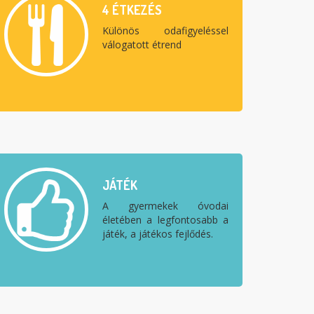
4 ÉTKEZÉS
Különös odafigyeléssel
válogatott étrend
JÁTÉK
A gyermekek óvodai
életében a legfontosabb a
játék, a játékos fejlődés.