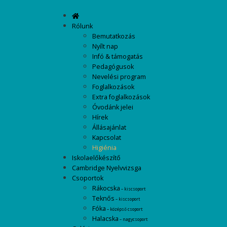
Rólunk
Bemutatkozás
Nyílt nap
Infó & támogatás
Pedagógusok
Nevelési program
Foglalkozások
Extra foglalkozások
Óvodánk jelei
Hírek
Állásajánlat
Kapcsolat
Higiénia
Iskolaelőkészítő
Cambridge Nyelvvizsga
Csoportok
Rákocska
– kiscsoport
Teknős
– kiscsoport
Fóka
– középső csoport
Halacska
– nagycsoport