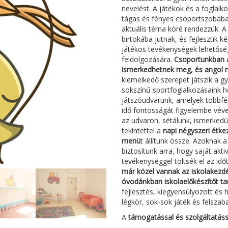
nevelést. A játékok és a foglal
tágas és fényes csoportszobába
aktuális téma köré rendezzük. A
birtokába jutnak, és fejlesztik k
játékos tevékenységek lehetősé
feldolgozására.
Csoportunkban 
ismerkedhetnek meg, és angol n
kiemelkedő szerepet játszik a g
sokszínű sportfoglalkozásaink 
játszóudvarunk, amelyek többfél
idő fontosságát figyelembe véve
az udvaron, sétálunk, ismerked
tekintettel a
napi négyszeri étke
menü
t állítunk össze. Azoknak 
biztosítunk arra, hogy saját ak
tevékenységgel töltsék el az idő
már közel vannak az iskolakezd
óvodánkban iskolaelőkészítőt ta
fejlesztés, kiegyensúlyozott és
légkör, sok-sok játék és felsza
A
támogatással és szolgáltatáss