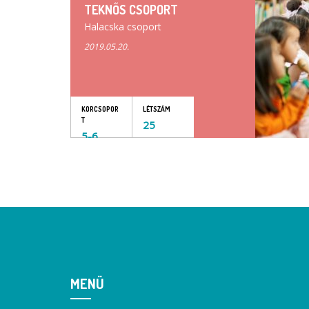
TEKNŐS CSOPORT
Halacska csoport
2019.05.20.
KORCSOPOR
LÉTSZÁM
T
25
5-6
MENÜ