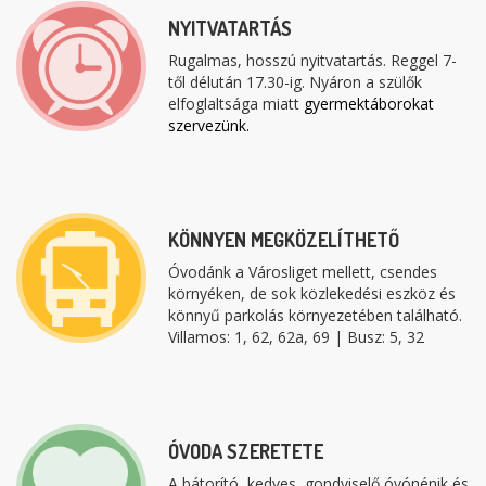
NYITVATARTÁS
Rugalmas, hosszú nyitvatartás. Reggel 7-
től délután 17.30-ig. Nyáron a szülők
elfoglaltsága miatt
gyermektáborokat
szervezünk.
KÖNNYEN MEGKÖZELÍTHETŐ
Óvodánk a Városliget mellett, csendes
környéken, de sok közlekedési eszköz és
könnyű parkolás környezetében található.
Villamos: 1, 62, 62a, 69 | Busz: 5, 32
ÓVODA SZERETETE
A bátorító, kedves, gondviselő óvónénik és