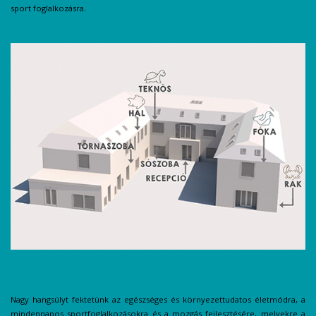
sport foglalkozásra.
Nagy hangsúlyt fektetünk az egészséges és környezettudatos életmódra, a
mindennapos sportfoglalkozásokra és a mozgás fejlesztésére, melyekre a