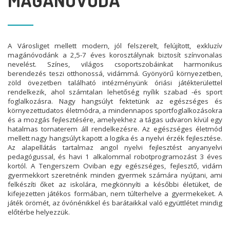
MAGÁNÓVODA
A Városliget mellett modern, jól felszerelt, felújított, exkluzív
magánóvodánk a 2,5-7 éves korosztálynak biztosít színvonalas
nevelést. Színes, világos csoportszobáinkat harmonikus
berendezés teszi otthonossá, vidámmá. Gyönyörű környezetben,
zöld övezetben található intézményünk óriási játékterülettel
rendelkezik, ahol számtalan lehetőség nyílik szabad -és sport
foglalkozásra. Nagy hangsúlyt fektetünk az egészséges és
környezettudatos életmódra, a mindennapos sportfoglalkozásokra
és a mozgás fejlesztésére, amelyekhez a tágas udvaron kívül egy
hatalmas tornaterem áll rendelkezésre. Az egészséges életmód
mellett nagy hangsúlyt kapott a logika és a nyelvi érzék fejlesztése.
Az alapellátás tartalmaz angol nyelvi fejlesztést anyanyelvi
pedagógussal, és havi 1 alkalommal robotprogramozást 3 éves
kortól. A Tengerszem Oviban egy egészséges, fejlesztő, vidám
gyermekkort szeretnénk minden gyermek számára nyújtani, ami
felkészíti őket az iskolára, megkönnyíti a későbbi életüket, de
kifejezetten játékos formában, nem túlterhelve a gyermekeket. A
játék örömét, az óvónénikkel és barátaikkal való együttlétet mindig
előtérbe helyezzük.