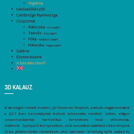
Higiénia
Iskolaelőkészítő
Cambridge Nyelvvizsga
Csoportok
Rákocska
– kiscsoport
Teknős
– kiscsoport
Fóka
– középső csoport
Halacska
– nagycsoport
Galéria
Elismeréseink
A beiratkozásról
3D KALAUZ
A Városliget mellett modern, jól felszerelt, felújított, exkluzív magánóvodánk
a 2,5-7 éves korosztálynak biztosít színvonalas nevelést. Színes, világos
csoportszobáinkat harmonikus berendezés teszi otthonossá,
vidámmá. Gyönyörű környezetben, zöld övezetben található intézményünk
óriási játékterülettel rendelkezik, ahol számtalan lehetőség nyílik szabad és