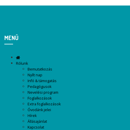
MENÜ
Rólunk
Bemutatkozás
Nyílt nap
Infó & támogatás
Pedagógusok
Nevelési program
Foglalkozások
Extra foglalkozások
Óvodánk jelei
Hírek
Állásajánlat
Kapcsolat