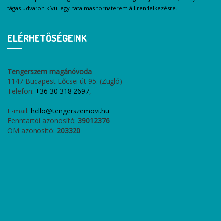
tágas udvaron kívül egy hatalmas tornaterem áll rendelkezésre.
ELÉRHETŐSÉGEINK
Tengerszem magánóvoda
1147 Budapest Lőcsei út 95. (Zugló)
Telefon:
+36 30 318 2697
,
E-mail:
hello@tengerszemovi.hu
Fenntartói azonosító:
39012376
OM azonosító:
203320