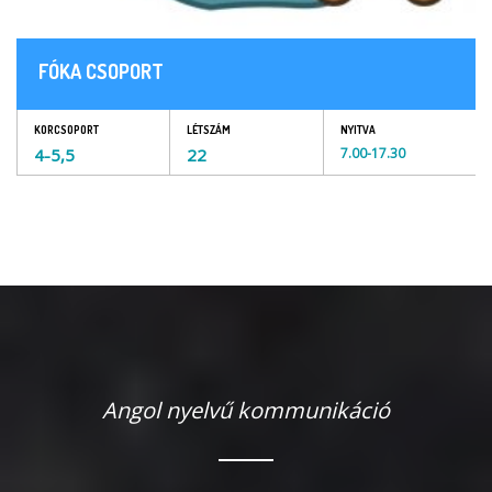
FÓKA CSOPORT
KORCSOPORT
LÉTSZÁM
NYITVA
4-5,5
22
7.00-17.30
Angol nyelvű kommunikáció