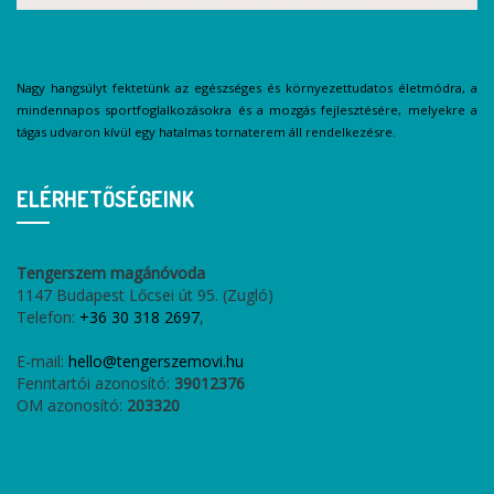
Nagy hangsúlyt fektetünk az egészséges és környezettudatos életmódra, a
mindennapos sportfoglalkozásokra és a mozgás fejlesztésére, melyekre a
tágas udvaron kívül egy hatalmas tornaterem áll rendelkezésre.
ELÉRHETŐSÉGEINK
Tengerszem magánóvoda
1147 Budapest Lőcsei út 95. (Zugló)
Telefon:
+36 30 318 2697
,
E-mail:
hello@tengerszemovi.hu
Fenntartói azonosító:
39012376
OM azonosító:
203320