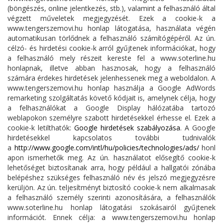
(böngészés, online jelentkezés, stb.), valamint a felhasználó által
végzett műveletek megjegyzését. Ezek a cookie-k a
www.tengerszemovi.hu honlap látogatása, használata végén
automatikusan törlődnek a felhasználó számítógépéről. Az ún.
célzó- és hirdetési cookie-k arról gyűjtenek információkat, hogy
a felhasználó mely részeit kereste fel a www.soterline.hu
honlapnak, illetve abban hasznosak, hogy a felhasználó
számára érdekes hirdetések jelenhessenek meg a weboldalon. A
www.tengerszemovi.hu honlap használja a Google AdWords
remarketing szolgáltatás követő kódjait is, amelynek célja, hogy
a felhasználókat a Google Display hálózatába tartozó
weblapokon személyre szabott hirdetésekkel érhesse el. Ezek a
cookie-k letilthatók:
Google hirdetések szabályozása
. A Google
hirdetésekkel kapcsolatos további tudnivalók
a
http://www.google.com/intl/hu/policies/technologies/ads/
honl
apon ismerhetők meg. Az ún. használatot elősegítő cookie-k
lehetőséget biztosítanak arra, hogy például a hallgatói zónába
belépéshez szükséges felhasználó név és jelszó megjegyzésre
kerüljön. Az ún. teljesítményt biztosító cookie-k nem alkalmasak
a felhasználó személy szerinti azonosítására, a felhasználók
www.soterline.hu honlap látogatási szokásairól gyűjtenek
információt. Ennek célja: a www.tengerszemovi.hu honlap