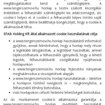
meglátogatásakor kerül a számítógépére. A
www.tengerszemovi.hu honlap a testre szabott kiszolgálás
érdekében a felhasználó számítógépén kis adatcsomagot, ún.
cookie-t helyez el. A cookie-t a felhasználó képes törölni saját
számítógépéről, illetve beállíthatja böngészőjét, hogy a cookie-k
alkalmazását tiltsa.
EFAB Holding Kft által alkalmazott cookie használatának célja
a www.tengerszemovi.hu honlap használatáról információ
gyűjtése, annak felmérésével, hogy a honlap mely részei
a leginkább látogatottak, a legtöbbet használtak, amivel
tájékozódhatunk a felhasználói igényekről, hogy a lehető
legjobb, felhasználóbarát szolgáltatást nyújthassuk
honlapunkon
a www.tengerszemovi.hu honlap fejlesztési irányainak
meghatározása a visszajelzések alapján
a www.tengerszemovi.hu honlap használatának – ideértve
a honlapon történő navigációt is – megkönnyítése, a
felhasználói élmény biztosítása,
más honlapokon célzott hirdetési lehetőségek biztosítása.
Az ún. munkamenet cookie-k alkalmazása garantálja a
www.tengerszemovi.hu honlap megfelelő használatát