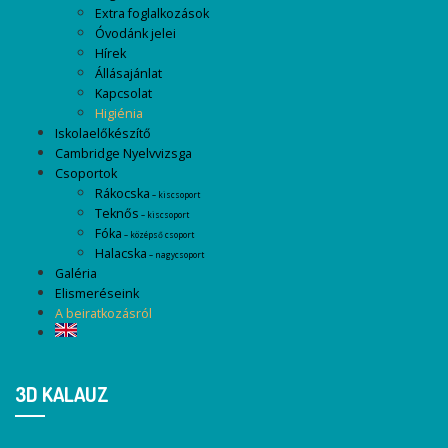
Extra foglalkozások
Óvodánk jelei
Hírek
Állásajánlat
Kapcsolat
Higiénia
Iskolaelőkészítő
Cambridge Nyelvvizsga
Csoportok
Rákocska
– kiscsoport
Teknős
– kiscsoport
Fóka
– középső csoport
Halacska
– nagycsoport
Galéria
Elismeréseink
A beiratkozásról
3D KALAUZ