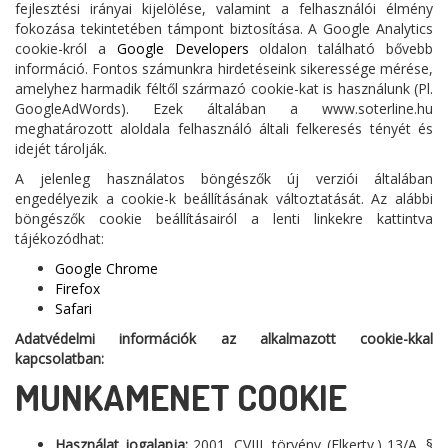
fejlesztési irányai kijelölése, valamint a felhasználói élmény
fokozása tekintetében támpont biztosítása. A Google Analytics
cookie-król a
Google Developers
oldalon található bővebb
információ. Fontos számunkra hirdetéseink sikeressége mérése,
amelyhez harmadik féltől származó cookie-kat is használunk (Pl.
GoogleAdWords). Ezek általában a www.soterline.hu
meghatározott aloldala felhasználó általi felkeresés tényét és
idejét tárolják.
A jelenleg használatos böngészők új verziói általában
engedélyezik a cookie-k beállításának változtatását. Az alábbi
böngészők cookie beállításairól a lenti linkekre kattintva
tájékozódhat:
Google Chrome
Firefox
Safari
Adatvédelmi információk az alkalmazott cookie-kkal
kapcsolatban:
MUNKAMENET COOKIE
Használat jogalapja:
2001. CVIII. törvény (Elkertv.) 13/A. §