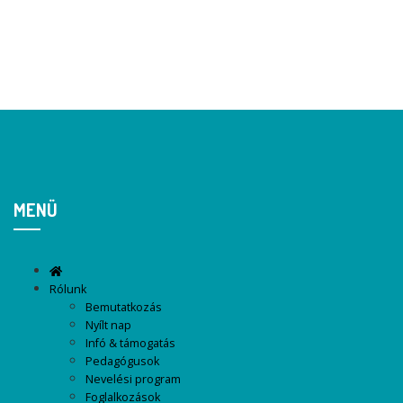
MENÜ
Rólunk
Bemutatkozás
Nyílt nap
Infó & támogatás
Pedagógusok
Nevelési program
Foglalkozások