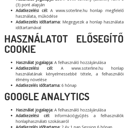
(3) pont alapján
Adatkezelési cél:
A www.soterline.hu honlap megfelelő
használata, működése
Adatkezelés időtartama:
Megegyezik a honlap használata
időtartamával
HASZNÁLATOT ELŐSEGÍTŐ
COOKIE
Használat jogalapja:
A felhasználó hozzájárulása
Adatkezelési cél:
A www.soterline.hu honlap
használatának kényelmessebbé tétele, a felhasználói
élmény növelése
Adatkezelés időtartama:
6 hónap
GOOGLE ANALYTICS
Használat jogalapja:
A felhasználó hozzájárulása
Adatkezelési cél:
Információgyűjtés a felhasználók
honlaphasználati szokásairól
Adatkezelés időtartama:
2 év 1 nap Session 6 hónap