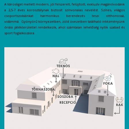
A Városliget mellett modern, jól felszerelt, felújított, exkluzív magánóvodánk
a 2,5-7 éves korosztálynak biztosít színvonalas nevelést. Színes, világos
csoportszobáinkat harmonikus berendezés teszi otthonossá,
vidámmá. Gyönyörű környezetben, zöld övezetben található intézményünk
óriási játékterülettel rendelkezik, ahol számtalan lehetőség nyílik szabad és
sport foglalkozásra.