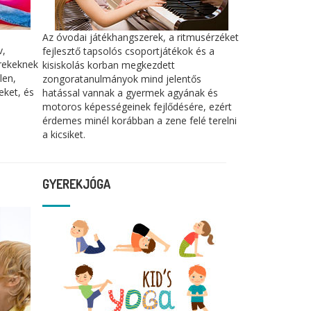
Az óvodai játékhangszerek, a ritmusérzéket
v,
fejlesztő tapsolós csoportjátékok és a
rekeknek
kisiskolás korban megkezdett
len,
zongoratanulmányok mind jelentős
eket, és
hatással vannak a gyermek agyának és
motoros képességeinek fejlődésére, ezért
érdemes minél korábban a zene felé terelni
a kicsiket.
GYEREKJÓGA