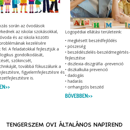
kozás során az óvodások
kednek az iskolai szokásokkal,
Logopédiai ellátási területeink:
z óvoda és az iskola közötti
• megkésett beszédfejlődés
problémáinak kezelésére
• pöszeség
 fel. A feladatokkal fejlesztjük a
• beszédészlelés-beszédmegértés-
 logikus gondolkodását,
fejlesztése
ését, szókincsét,
• diszlexia-diszgráfia -prevenció
hnikáját, továbbá fókuszálunk a
• diszkalkulia prevenció
lesztésre, figyelemfejlesztésre és
• dadogás
zetfejlesztésre is.
• hadarás
EN>>
• orrhangzós beszéd
BŐVEBBEN>>