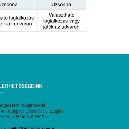
LÉRHETŐSÉGEINK
engerszem magánóvoda
47 Budapest Lőcsei út 95. (Zugló)
elefon:
+36 30 318 2697
,
mail:
hello@tengerszemovi.hu