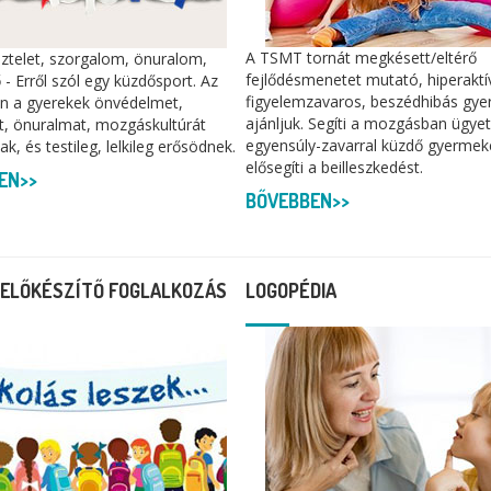
A TSMT tornát megkésett/eltérő
isztelet, szorgalom, önuralom,
fejlődésmenetet mutató, hiperaktí
 - Erről szól egy küzdősport. Az
figyelemzavaros, beszédhibás gye
n a gyerekek önvédelmet,
ajánljuk. Segíti a mozgásban ügyet
t, önuralmat, mozgáskultúrát
egyensúly-zavarral küzdő gyermek
ak, és testileg, lelkileg erősödnek.
elősegíti a beilleszkedést.
EN>>
BŐVEBBEN>>
-ELŐKÉSZÍTŐ FOGLALKOZÁS
LOGOPÉDIA