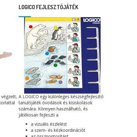
LOGICO FEJLESZTŐJÁTÉK
 végzett,
A LOGICO egy különleges készségfejlesztő
orlattal
tanulójáték óvodások és kisiskolások
számára. Könnyen használható, és
játékosan fejleszti a
a vizuális észlelést
a szem- és kézkoordinációt
az összpontosítást,