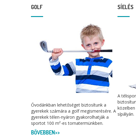
GOLF
SÍELÉS
A télispo
biztosítu
Óvodánkban lehetőséget biztosítunk a
közelben 
gyerekek számára a golf megismerésére. A
sípályán.
gyerekek télen-nyáron gyakorolhatják a
sportot 100 m²-es tornatermünkben.
BŐVEBBEN>>