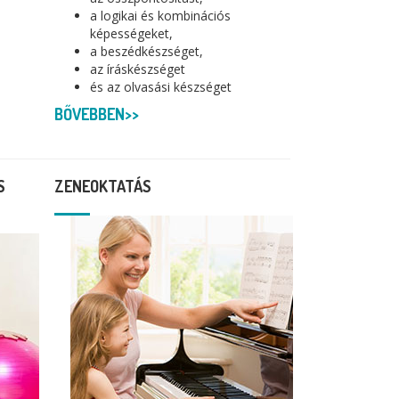
a logikai és kombinációs
képességeket,
a beszédkészséget,
az íráskészséget
és az olvasási készséget
BŐVEBBEN>>
S
ZENEOKTATÁS