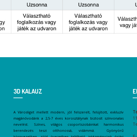
3D KALAUZ
E
T
A Városliget mellett modern, jól felszerelt, felújított, exkluzív
11
magánóvodánk a 2,5-7 éves korosztálynak biztosít színvonalas
T
nevelést. Színes, világos csoportszobáinkat harmonikus
berendezés teszi otthonossá, vidámmá. Gyönyörű
E-
környezetben, zöld övezetben található intézményünk óriási