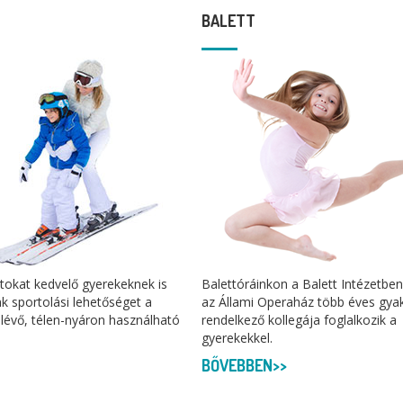
BALETT
rtokat kedvelő gyerekeknek is
Balettóráinkon a Balett Intézetben
nk sportolási lehetőséget a
az Állami Operaház több éves gyak
lévő, télen-nyáron használható
rendelkező kollegája foglalkozik a
gyerekekkel.
BŐVEBBEN>>