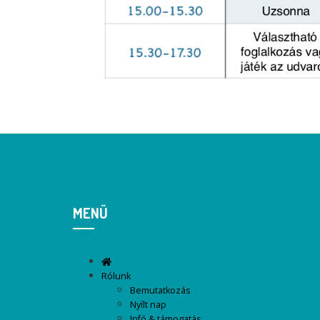
MENÜ
Rólunk
Bemutatkozás
Nyílt nap
Infó & támogatás