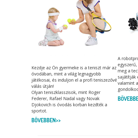
A robotpr
egyszerű,
Kezdje az Ön gyermeke is a teniszt már az
meg a tec
óvodában, mint a világ legnagyobb
sajátítják
játékosai, és induljon el a profi teniszezővé
valamint a
válás útján!
gondolko
Olyan teniszklasszisok, mint Roger
BŐVEBB
Federer, Rafael Nadal vagy Novak
Djokovich is óvodás korban kezdték a
sportot.
BŐVEBBEN>>