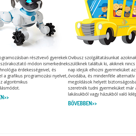
ogramozásban résztvevő gyerekek
Ovibusz szolgáltatásunkat azokna
 szórakoztató módon ismerkednek
szülőknek találtuk ki, akiknek ninc
hnológia érdekességeivel, és
nap idejük elhozni gyermeküket az
 el a grafikus programozási nyelvet,
óvodába, és mindenféle alternatív
z algoritmikus
megoldások helyett biztonságosb
dásmódot.
szeretnék tudni gyermeküket már 
lakásukból vagy házukból való kilé
EN>>
BŐVEBBEN>>