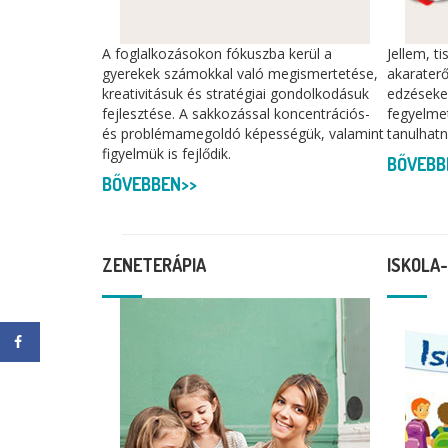
A foglalkozásokon fókuszba kerül a
Jellem, t
gyerekek számokkal való megismertetése,
akaraterő
kreativitásuk és stratégiai gondolkodásuk
edzéseke
fejlesztése. A sakkozással koncentrációs-
fegyelme
és problémamegoldó képességük, valamint
tanulhatn
figyelmük is fejlődik.
BŐVEBB
BŐVEBBEN>>
ZENETERÁPIA
ISKOLA