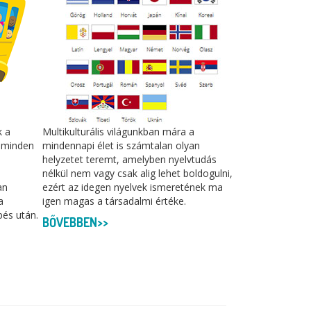
k a
Multikulturális világunkban mára a
s minden
mindennapi élet is számtalan olyan
helyzetet teremt, amelyben nyelvtudás
nélkül nem vagy csak alig lehet boldogulni,
an
ezért az idegen nyelvek ismeretének ma
a
igen magas a társadalmi értéke.
pés után.
BŐVEBBEN>>