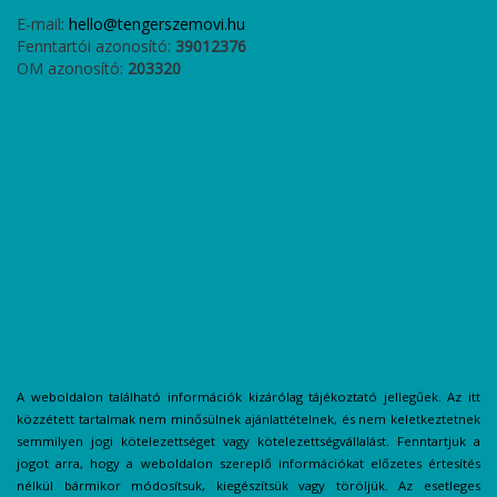
E-mail:
hello@tengerszemovi.hu
Fenntartói azonosító:
39012376
OM azonosító:
203320
A weboldalon található információk kizárólag tájékoztató jellegűek. Az itt
közzétett tartalmak nem minősülnek ajánlattételnek, és nem keletkeztetnek
semmilyen jogi kötelezettséget vagy kötelezettségvállalást. Fenntartjuk a
jogot arra, hogy a weboldalon szereplő információkat előzetes értesítés
nélkül bármikor módosítsuk, kiegészítsük vagy töröljük. Az esetleges