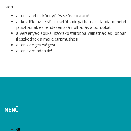
Mert
a tenisz lehet könnyű és szórakoztató!
a kezdők az első leckétől adogathatnak, labdamenetet
játszhatnak és rendesen számolhatják a pontokat!
a versenyek sokkal szórakoztatóbbá válhatnak és jobban
illeszkednek a mai életritmushoz!
a tenisz egészséges!
a tenisz mindenkié!
MENÜ