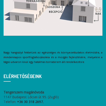
Nagy hangsúlyt fektetünk az egészséges és környezettudatos életmódra, a
mindennapos sportfoglalkozásokra és a mozgás fejlesztésére, melyekre a
tágas udvaron kívül egy hatalmas tornaterem áll rendelkezésre.
ELÉRHETŐSÉGEINK
Tengerszem magánóvoda
1147 Budapest Lőcsei út 95. (Zugló)
Telefon:
+36 30 318 2697
,