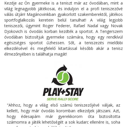
Kezdje az Ön gyermeke is a teniszt már az óvodában, mint a
világ legnagyobb játékosai, és induljon el a profi teniszezővé
válás útján! Magánovinkban gyakorlott szakemberektől, játékos
sportfoglalkozás keretein belül tanulhat! A világ legjobb
teniszezői, úgymint Roger Federer, Rafael Nadal vagy Novak
Djokovich is óvodás korban kezdték a sportot. A Tengerszem
óvodában biztosítjuk gyermeke számára, hogy egy rendkívül
egészséges sportot űzhessen. Sőt, a teniszezés mielőbbi
elkezdésével és megfelelő kitartással később akár a tenisz
élmezőnyében is találhatja magát!
"Ahhoz, hogy a világ első számú teniszezőjévé váljak, az
kellett, hogy már óvodás koromban elkezdjek játszani. Azt,
hogy édesapám már gyerekkorom óta biztosította
számomra a játék lehetőségét a sok kudarc ellenére is, soha