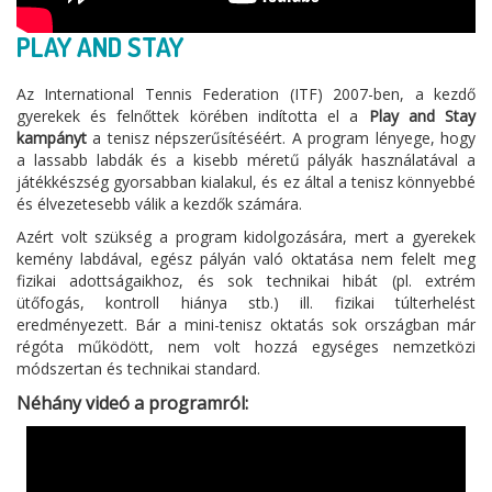
PLAY AND STAY
Az International Tennis Federation (ITF) 2007-ben, a kezdő
gyerekek és felnőttek körében indította el a
Play and Stay
kampányt
a tenisz népszerűsítéséért. A program lényege, hogy
a lassabb labdák és a kisebb méretű pályák használatával a
játékkészség gyorsabban kialakul, és ez által a tenisz könnyebbé
és élvezetesebb válik a kezdők számára.
Azért volt szükség a program kidolgozására, mert a gyerekek
kemény labdával, egész pályán való oktatása nem felelt meg
fizikai adottságaikhoz, és sok technikai hibát (pl. extrém
ütőfogás, kontroll hiánya stb.) ill. fizikai túlterhelést
eredményezett. Bár a mini-tenisz oktatás sok országban már
régóta működött, nem volt hozzá egységes nemzetközi
módszertan és technikai standard.
Néhány videó a programról: