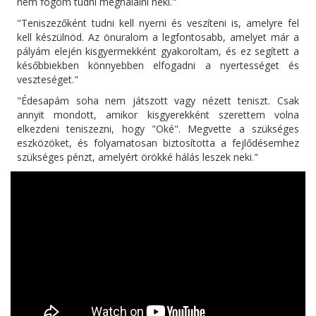
nem fogom tudni meghálálni neki."
"Teniszezőként tudni kell nyerni és veszíteni is, amelyre fel
kell készülnöd. Az önuralom a legfontosabb, amelyet már a
pályám elején kisgyermekként gyakoroltam, és ez segített a
későbbiekben könnyebben elfogadni a nyertességet és
veszteséget."
"Édesapám soha nem játszott vagy nézett teniszt. Csak
annyit mondott, amikor kisgyerekként szerettem volna
elkezdeni teniszezni, hogy "Oké". Megvette a szükséges
eszközöket, és folyamatosan biztosította a fejlődésemhez
szükséges pénzt, amelyért örökké hálás leszek neki."