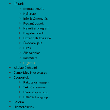
Rólunk
Bemutatkozás
Nyílt nap
Infó & támogatás
Pedagógusok
Nevelési program
Foglalkozások
Extra foglalkozások
Óvodánk jelei
Hírek
Állásajánlat
Kapcsolat
Higiénia
Iskolaelőkészítő
Cambridge Nyelvvizsga
Csoportok
Rákocska
– kiscsoport
Teknős
– kiscsoport
Fóka
– középső csoport
Halacska
– nagycsoport
Galéria
Elismeréseink