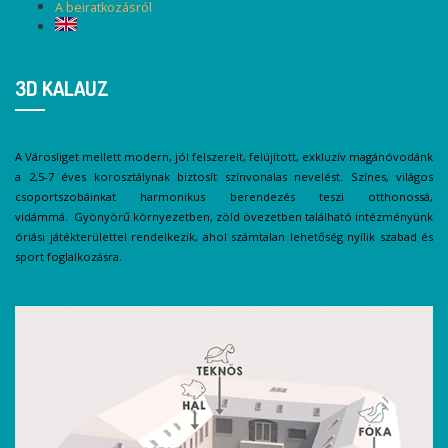
A beiratkozásról
3D KALAUZ
A Városliget mellett modern, jól felszerelt, felújított, exkluzív magánóvodánk
a 2,5-7 éves korosztálynak biztosít színvonalas nevelést. Színes, világos
csoportszobáinkat harmonikus berendezés teszi otthonossá,
vidámmá. Gyönyörű környezetben, zöld övezetben található intézményünk
óriási játékterülettel rendelkezik, ahol számtalan lehetőség nyílik szabad és
sport foglalkozásra.