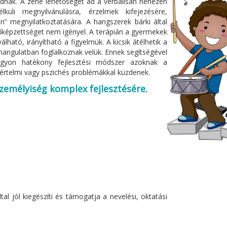
tudnak. A zene lehetőséget ad a verbálisan nehezen
üli megnyilvánulásra, érzelmek kifejezésére,
” megnyilatkoztatására. A hangszerek bárki által
képzettséget nem igényel. A terápián a gyermekek
lható, irányítható a figyelmük. A kicsik átélhetik a
hangulatban foglalkoznak velük. Ennek segítségével
agyon hatékony fejlesztési módszer azoknak a
 értelmi vagy pszichés problémákkal küzdenek.
személyiség komplex fejlesztésére.
l jól kiegészíti és támogatja a nevelési, oktatási