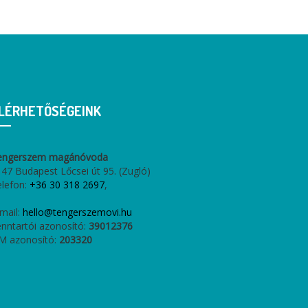
LÉRHETŐSÉGEINK
engerszem magánóvoda
47 Budapest Lőcsei út 95. (Zugló)
elefon:
+36 30 318 2697
,
mail:
hello@tengerszemovi.hu
nntartói azonosító:
39012376
M azonosító:
203320