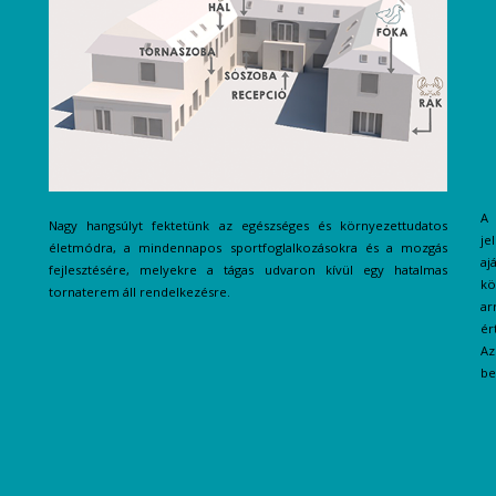
A 
Nagy hangsúlyt fektetünk az egészséges és környezettudatos
je
életmódra, a mindennapos sportfoglalkozásokra és a mozgás
aj
fejlesztésére, melyekre a tágas udvaron kívül egy hatalmas
kö
tornaterem áll rendelkezésre.
ar
ér
Az
be