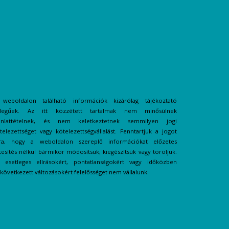
weboldalon található információk kizárólag tájékoztató
llegűek. Az itt közzétett tartalmak nem minősülnek
ánlattételnek, és nem keletkeztetnek semmilyen jogi
telezettséget vagy kötelezettségvállalást. Fenntartjuk a jogot
ra, hogy a weboldalon szereplő információkat előzetes
tesítés nélkül bármikor módosítsuk, kiegészítsük vagy töröljük.
 esetleges elírásokért, pontatlanságokért vagy időközben
következett változásokért felelősséget nem vállalunk.