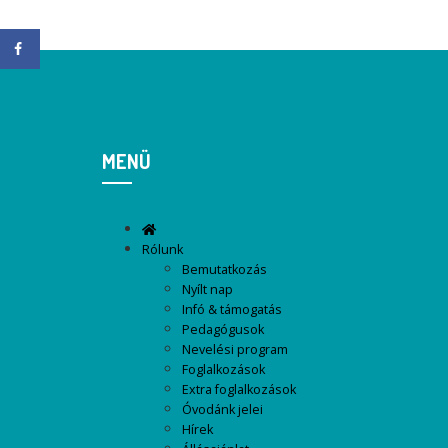
MENÜ
Rólunk
Bemutatkozás
Nyílt nap
Infó & támogatás
Pedagógusok
Nevelési program
Foglalkozások
Extra foglalkozások
Óvodánk jelei
Hírek