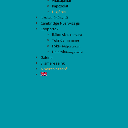
Állásajánlat
Kapcsolat
Higiénia
Iskolaelőkészítő
Cambridge Nyelvvizsga
Csoportok
Rákocska
– kiscsoport
Teknős
– kiscsoport
Fóka
– középső csoport
Halacska
– nagycsoport
Galéria
Elismeréseink
A beiratkozásról