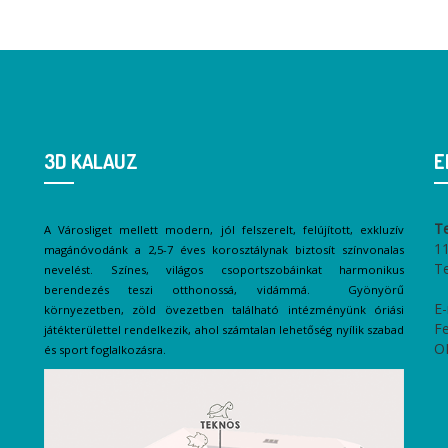
3D KALAUZ
E
T
A Városliget mellett modern, jól felszerelt, felújított, exkluzív
11
magánóvodánk a 2,5-7 éves korosztálynak biztosít színvonalas
T
nevelést. Színes, világos csoportszobáinkat harmonikus
berendezés teszi otthonossá, vidámmá. Gyönyörű
E-
környezetben, zöld övezetben található intézményünk óriási
Fe
játékterülettel rendelkezik, ahol számtalan lehetőség nyílik szabad
O
és sport foglalkozásra.