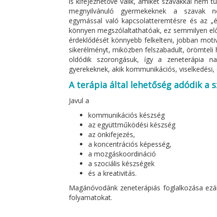
is kifejezhetővé válik, amiket szavakkal nem 
megnyilvánuló gyermekeknek a szavak nélk
egymással való kapcsolatteremtésre és az „én
könnyen megszólaltathatóak, ez semmilyen elő
érdeklődését könnyebb felkelteni, jobban motivá
sikerélményt, miközben felszabadult, örömteli 
oldódik szorongásuk, így a zeneterápia n
gyerekeknek, akik kommunikációs, viselkedési,
A terápia által lehetőség adódik a 
Javul a
kommunikációs készség
az együttműködési készség
az önkifejezés,
a koncentrációs képesség,
a mozgáskoordináció
a szociális készségek
és a kreativitás.
Magánóvodánk zeneterápiás foglalkozása ezálta
folyamatokat.