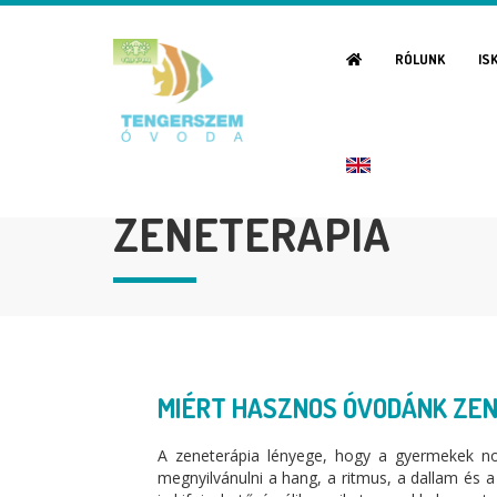
RÓLUNK
IS
ZENETERÁPIA
MIÉRT HASZNOS ÓVODÁNK ZE
A zeneterápia lényege, hogy a gyermekek no
megnyilvánulni a hang, a ritmus, a dallam és a