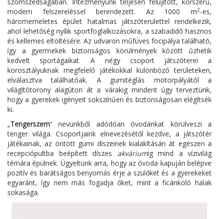
szomszédságában. Intézményünk teljesen felújított, korszerű,
2
modern felszereléssel berendezett. Az 1000 m
-es,
háromemeletes épület hatalmas játszóterülettel rendelkezik,
ahol lehetőség nyílik sportfoglalkozásokra, a szabadidő hasznos
és kellemes eltöltésére. Az udvaron műfüves focipálya található,
így a gyermekek biztonságos körülmények között űzhetik
kedvelt sportágaikat. A négy csoport játszóterei a
korosztályuknak megfelelő játékokkal különböző területeken,
elválasztva találhatóak. A gumitéglás motorpályától a
világítótorony alagúton át a várakig mindent úgy terveztünk,
hogy a gyerekek igényeit sokszínűen és biztonságosan elégítsék
ki.
„
Tengerszem
” nevünkből adódóan óvodánkat körülveszi a
tenger világa. Csoportjaink elnevezésétől kezdve, a játszótér
játékainak, az öntött gumi díszeinek kialakításán át egészen a
recepciópultba beépített díszes
akvárium
ig mind a vízivilág
témára épülnek. Ügyeltünk arra, hogy az óvoda kapuján belépve
pozitív és barátságos benyomás érje a szülőket és a gyerekeket
egyaránt, így nem más fogadja őket, mint a ficánkoló halak
sokasága.