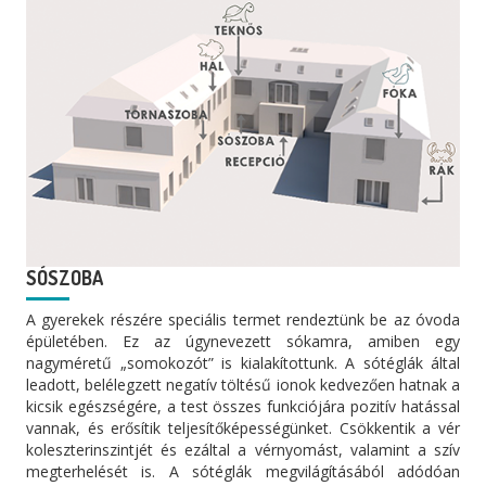
SÓSZOBA
A gyerekek részére speciális termet rendeztünk be az óvoda
épületében. Ez az úgynevezett sókamra, amiben egy
nagyméretű „somokozót” is kialakítottunk. A sótéglák által
leadott, belélegzett negatív töltésű ionok kedvezően hatnak a
kicsik egészségére, a test összes funkciójára pozitív hatással
vannak, és erősítik teljesítőképességünket. Csökkentik a vér
koleszterinszintjét és ezáltal a vérnyomást, valamint a szív
megterhelését is. A sótéglák megvilágításából adódóan