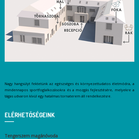
Nagy hangsúlyt fektetünk az egészséges és környezettudatos életmódra, a
mindennapos sportfoglalkozásokra és a mozgás fejlesztésére, melyekre a
tágas udvaron kívül egy hatalmas tornaterem áll rendelkezésre.
ELÉRHETŐSÉGEINK
Tengerszem magánóvoda