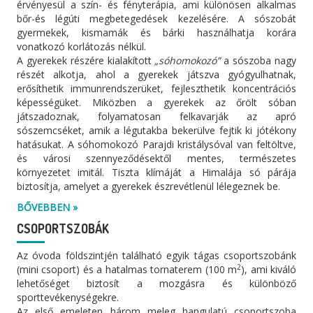
érvényesül a szín- és fényterápia, ami különösen alkalmas
bőr-és légúti megbetegedések kezelésére. A sószobát
gyermekek, kismamák és bárki használhatja korára
vonatkozó korlátozás nélkül.
A gyerekek részére kialakított
„sóhomokozó”
a sószoba nagy
részét alkotja, ahol a gyerekek játszva gyógyulhatnak,
erősíthetik immunrendszerüket, fejleszthetik koncentrációs
képességüket. Miközben a gyerekek az őrölt sóban
játszadoznak, folyamatosan felkavarják az apró
sószemcséket, amik a légutakba bekerülve fejtik ki jótékony
hatásukat. A sóhomokozó Parajdi kristálysóval van feltöltve,
és városi szennyeződésektől mentes, természetes
környezetet imitál. Tiszta klímáját a Himalája só párája
biztosítja, amelyet a gyerekek észrevétlenül lélegeznek be.
BŐVEBBEN »
CSOPORTSZOBÁK
Az óvoda földszintjén található egyik tágas csoportszobánk
2
(mini csoport) és a hatalmas tornaterem (100 m
), ami kiváló
lehetőséget biztosít a mozgásra és különböző
sporttevékenységekre.
Az első emeleten három meleg hangulatú csoportszoba