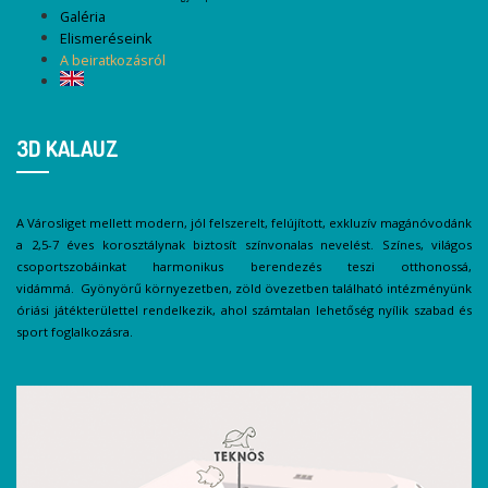
Galéria
Elismeréseink
A beiratkozásról
3D KALAUZ
A Városliget mellett modern, jól felszerelt, felújított, exkluzív magánóvodánk
a 2,5-7 éves korosztálynak biztosít színvonalas nevelést. Színes, világos
csoportszobáinkat harmonikus berendezés teszi otthonossá,
vidámmá. Gyönyörű környezetben, zöld övezetben található intézményünk
óriási játékterülettel rendelkezik, ahol számtalan lehetőség nyílik szabad és
sport foglalkozásra.