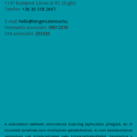
1147 Budapest Lőcsei út 95. (Zugló)
Telefon:
+36 30 318 2697
,
E-mail:
hello@tengerszemovi.hu
Fenntartói azonosító:
39012376
OM azonosító:
203320
A weboldalon található információk kizárólag tájékoztató jellegűek. Az itt
közzétett tartalmak nem minősülnek ajánlattételnek, és nem keletkeztetnek
semmilyen jogi kötelezettséget vagy kötelezettségvállalást. Fenntartjuk a