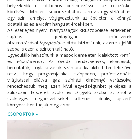
helyezkedik el otthonos berendezéssel, az öltözőkkel
körülvéve. Minden csoportszobához tartozik egy víziállat és
egy szín, amelyet végigvezettünk az épületen a könnyű
odatalálás és a vidám hangulat érdekében.
Az esetleges nyelvi hiányosságok kiküszöbölése érdekében
sajátos pedagógiai módszerek
alkalmazásával
logopédiai
ellátást biztosítunk, az erre kijelölt
szoba is ezen a szinten található.
2
Egyedülálló helyszínünk a második emeleten kialakított 76m
-
es
előadóterem
. Az óvodai rendezvények, előadások,
bemutatók, foglalkozások számára kialakított tér lehetővé
teszi, hogy programjainkat színpadon, professzionális
világítással ellátva igazi színházi élménnyé varázsolva
rendezhessük meg. Ezen kívül egyediségünket jelképezi a
stílusosan felszerelt szülői és tárgyaló szoba is, ahol a
szükséges megbeszéléseket kellemes, ideális, újszerű
környezetben tudjuk megtartani.
CSOPORTOK »