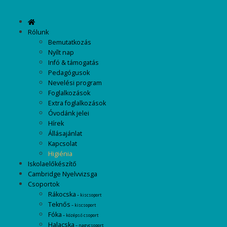
Rólunk
Bemutatkozás
Nyílt nap
Infó & támogatás
Pedagógusok
Nevelési program
Foglalkozások
Extra foglalkozások
Óvodánk jelei
Hírek
Állásajánlat
Kapcsolat
Higiénia
Iskolaelőkészítő
Cambridge Nyelvvizsga
Csoportok
Rákocska
– kiscsoport
Teknős
– kiscsoport
Fóka
– középső csoport
Halacska
– nagycsoport